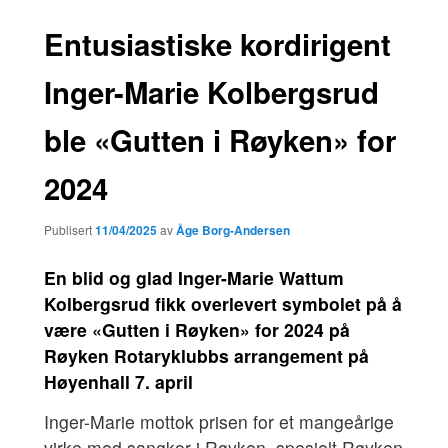
Entusiastiske kordirigent
Inger-Marie Kolbergsrud
ble «Gutten i Røyken» for
2024
Publisert
11/04/2025
av
Åge Borg-Andersen
En blid og glad Inger-Marie Wattum
Kolbergsrud fikk overlevert symbolet på å
være «Gutten i Røyken» for 2024 på
Røyken Rotaryklubbs arrangement på
Høyenhall 7. april
Inger-Marie mottok prisen for et mangeårige
virke med sangkor i Røyken, spesielt Røyken