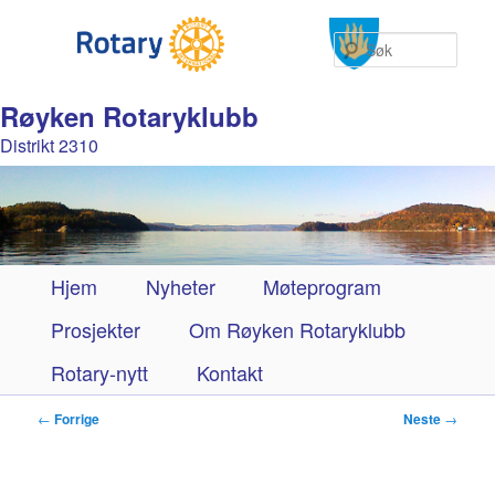
Søk
Røyken Rotaryklubb
Distrikt 2310
Hovedmeny
Hjem
Gå
Nyheter
Møteprogram
Prosjekter
direkte
Om Røyken Rotaryklubb
Rotary-nytt
til
Kontakt
hovedinnholdet
Innleggsnavigasjon
←
Forrige
Neste
→