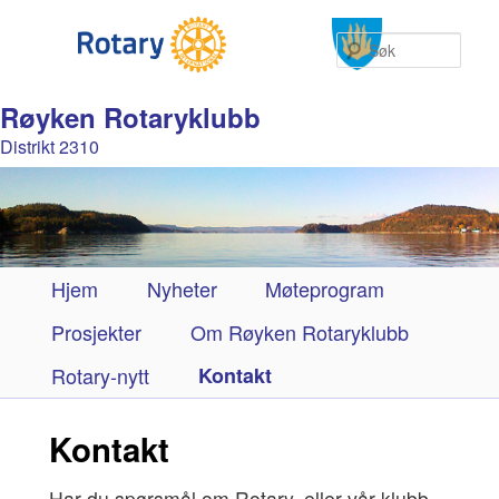
Søk
Røyken Rotaryklubb
Distrikt 2310
Hovedmeny
Hjem
Gå
Nyheter
Møteprogram
Prosjekter
direkte
Om Røyken Rotaryklubb
Rotary-nytt
til
Kontakt
hovedinnholdet
Kontakt
Har du spørsmål om Rotary, eller vår klubb,