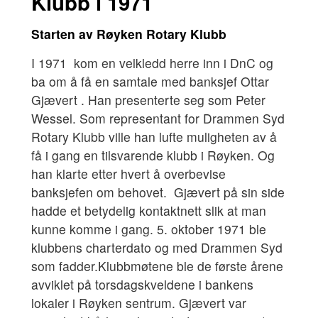
Klubb i 1971
Starten av Røyken Rotary Klubb
I 1971 kom en velkledd herre inn i DnC og
ba om å få en samtale med banksjef Ottar
Gjævert . Han presenterte seg som Peter
Wessel. Som representant for Drammen Syd
Rotary Klubb ville han lufte muligheten av å
få i gang en tilsvarende klubb i Røyken. Og
han klarte etter hvert å overbevise
banksjefen om behovet. Gjævert på sin side
hadde et betydelig kontaktnett slik at man
kunne komme i gang. 5. oktober 1971 ble
klubbens charterdato og med Drammen Syd
som fadder.Klubbmøtene ble de første årene
avviklet på torsdagskveldene i bankens
lokaler i Røyken sentrum. Gjævert var