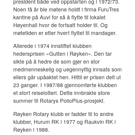
president både ved oppstarten og i 1972/73.
Noen få år ble møtene holdt i firma FuruTres
kantine på Auvi for så å flytte til lokalet
Høyenhall hvor de fortsatt holder til. Og
møtetiden er etter hvert flyttet til mandager.
Allerede i 1974 innstiftet klubben
hedersprisen «Gutten i Røyken». Den tar
sikte på å hedre de som gjør en stor
medmenneskelig og uegennyttig innsats som
ellers går upåaktet hen. Hittil er prisen delt ut
23 ganger. I 1987/88 gjennomførte klubben
et stort reiselotteri. Dette innbrakte store
summer til Rotarys PolioPlus-prosjekt.
Røyken Rotary klubb er fadder til to andre
klubber, Hurum RK i 1977 og Raukvin RK i
Røyken i 1988.