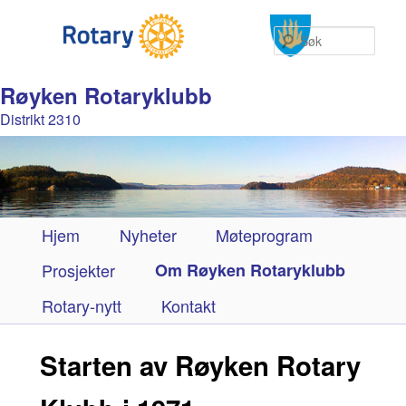
Søk
Røyken Rotaryklubb
Distrikt 2310
Hovedmeny
Hjem
Gå
Nyheter
Møteprogram
Prosjekter
direkte
Om Røyken Rotaryklubb
Rotary-nytt
til
Kontakt
hovedinnholdet
Starten av Røyken Rotary