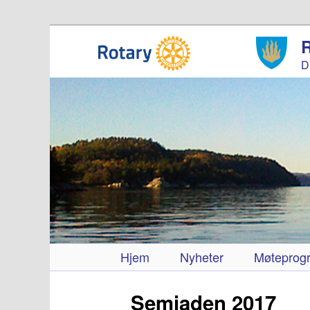
D
Hovedmeny
Hjem
Gå
Nyheter
Møteprog
direkte
Semiaden 2017