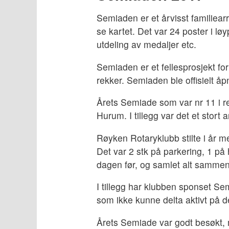
til
Semiaden er et årvisst familiea
hovedinnholdet
se kartet. Det var 24 poster i lø
utdeling av medaljer etc.
Semiaden er et fellesprosjekt for
rekker. Semiaden ble offisielt 
Årets Semiade som var nr 11 i r
Hurum. I tillegg var det et stor
Røyken Rotaryklubb stilte i år m
Det var 2 stk på parkering, 1 på 
dagen før, og samlet alt sammen
I tillegg har klubben sponset 
som ikke kunne delta aktivt på 
Årets Semiade var godt besøkt, me