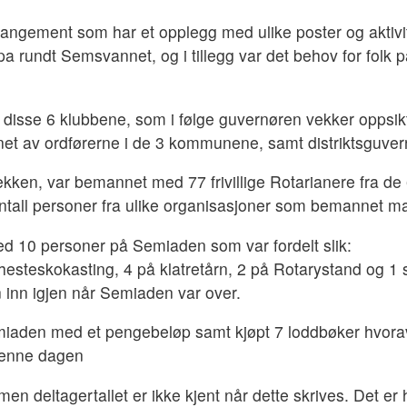
rrangement som har et opplegg med ulike poster og aktivi
ypa rundt Semsvannet, og i tillegg var det behov for folk 
 disse 6 klubbene, som i følge guvernøren vekker oppsikt 
åpnet av ordførerne i de 3 kommunene, samt distriktsguve
ekken, var bemannet med 77 frivillige Rotarianere fra de
t antall personer fra ulike organisasjoner som bemannet 
ed 10 personer på Semiaden som var fordelt slik:
hesteskokasting, 4 på klatretårn, 2 på Rotarystand og 1 s
 inn igjen når Semiaden var over.
Semiaden med et pengebeløp samt kjøpt 7 loddbøker hvor
denne dagen
n deltagertallet er ikke kjent når dette skrives. Det er h