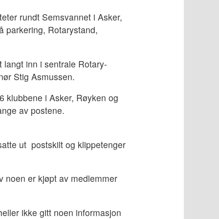
teter rundt Semsvannet i Asker,
på parkering, Rotarystand,
langt inn i sentrale Rotary-
rnør Stig Asmussen.
 6 klubbene i Asker, Røyken og
mange av postene.
atte ut postskilt og klippetenger
av noen er kjøpt av medlemmer
eller ikke gitt noen informasjon