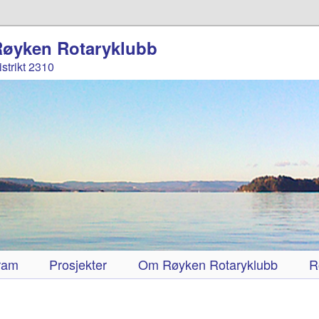
Røyken Rotaryklubb
istrikt 2310
ram
Prosjekter
Om Røyken Rotaryklubb
R